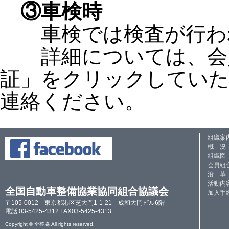
③車検時
車検では検査が行われ
詳細については、会員
証」をクリックしていた
連絡ください。
組織案
概 況
組織図
会員組
沿 革
活動内
全国自動車整備協業協同組合協議会
加入手
〒105-0012 東京都港区芝大門1-1-21 成和大門ビル6階
電話 03-5425-4312 FAX03-5425-4313
Copyright © 全整協 All rights reserved.