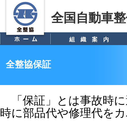
全国自動車整
組 織 案 内
> 概 況
> 組織図
会員組合・員工場の紹介
> 沿 革
> 活動内容
> 加入手続き
全整協保証
「保証」とは事故時に
時に部品代や修理代をカ