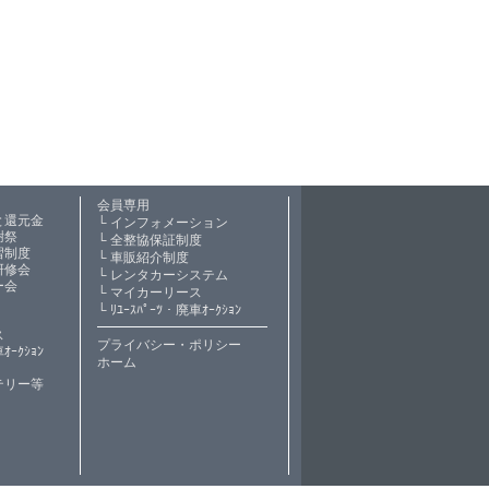
会員専用
と還元金
└ インフォメーション
謝祭
└ 全整協保証制度
習制度
└ 車販紹介制度
研修会
└ レンタカーシステム
ー会
└ マイカーリース
└ ﾘﾕｰｽﾊﾟｰﾂ・廃車ｵｰｸｼｮﾝ
━━━━━━━━━━━━━
ス
プライバシー・ポリシー
ｵｰｸｼｮﾝ
ホーム
テリー等