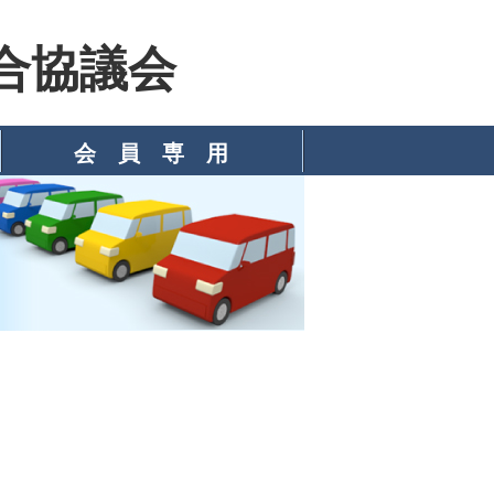
合協議会
会 員 専 用