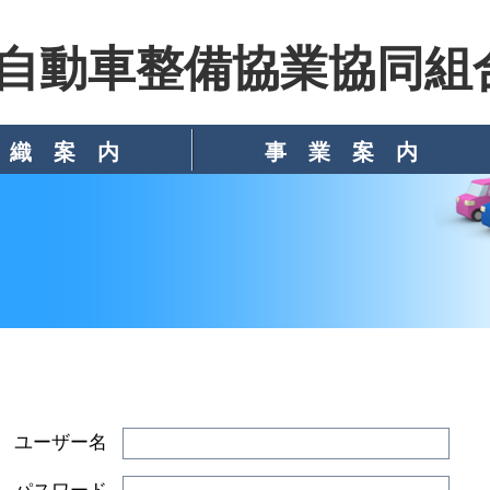
自動車整備協業協同組
 織 案 内
事 業 案 内
組織活性化
手数料事業
助成制度
連携事業
工場の紹介
> キャンペーンと還元金
> お客さま大感謝祭
> 外国人技能実習生採用について
> 県別・組合別研修会
> ニューリーダー会
> 全整協保証
> レンタカー
> マイカーリース
> リユースパーツ・廃車オークション
> 車販紹介制度
> タイヤ・バッテリー等
ユーザー名