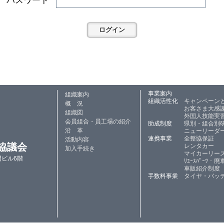
パスワード
事業案内
組織案内
組織活性化
キャンペーン
概 況
お客さま大感
組織図
外国人技能実
会員組合・員工場の紹介
助成制度
県別・組合別
沿 革
ニューリーダ
連携事業
全整協保証
活動内容
協議会
レンタカー
加入手続き
マイカーリー
門ビル6階
ﾘﾕｰｽﾊﾟｰﾂ・廃車
車販紹介制度
手数料事業
タイヤ・バッ