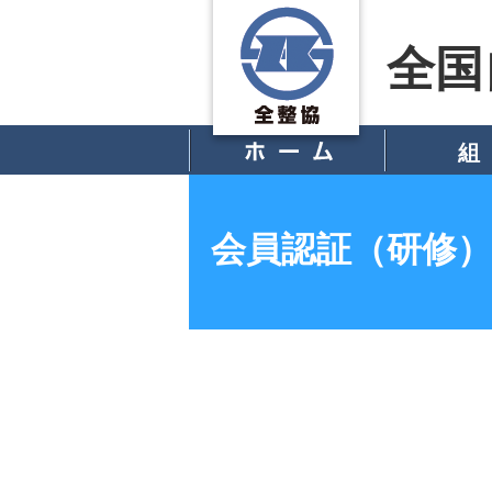
全国
組
> 概 況
> 組織図
会員組合・員
> 沿 革
> 活動内容
> 加入手続き
会員認証（研修）